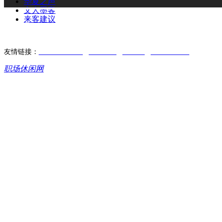
华夏之声
文人墨客
来客建议
扫码
二维码
友情链接：
www.xx-w.com
xx-w.com
xx-w.cn
www.xx-w.cn
职场休闲网