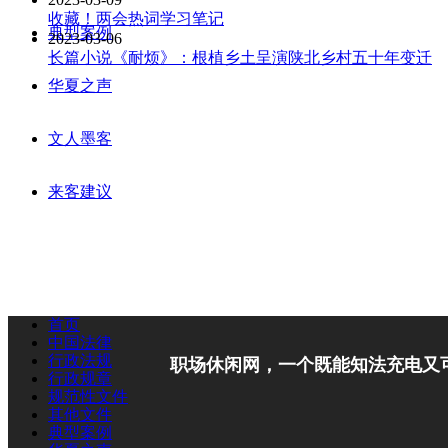
收藏！两会热词学习笔记
典型案例
2023-03-06
长篇小说《耐烦》：根植乡土呈演陕北乡村五十年变迁
华夏之声
文人墨客
来客建议
首页
中国法律
行政法规
职场休闲网，一个既能知法充电又
行政规章
规范性文件
其他文件
典型案例