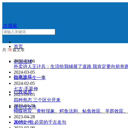
끠
搜索
首页
共
78
篇文章
2024-03-06
中国法律
外卖诗人王计兵：生活给我铺展了道路 我肯定要向前奔
2024-03-05
行政法规
做书是一生一事
2024-02-05
七古·手莫伸
行政规章
2023-09-05
四种形态 三个区分开来
2023-04-29
规范性文件
蝴蝶效应、青蛙现象、鳄鱼法则、鲇鱼效应、羊群效应、
2023-04-28
其他文件
200句一生必背的千古名句
2023-03-09