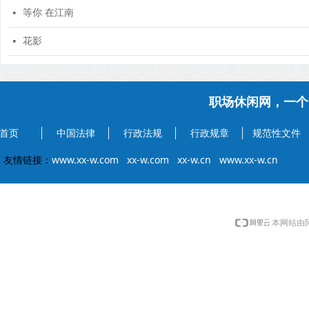
等你 在江南
넷
花影
넷
职场休闲网，一个
首页
中国法律
行政法规
行政规章
规范性文件
友情链接：
www.xx-w.com
xx-w.com
xx-w.cn
www.xx-w.cn
本网站由