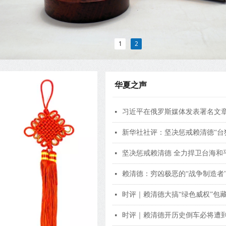
1
2
华夏之声
习近平在俄罗斯媒体发表署名文
넷
新华社社评：坚决惩戒赖清德“台
넷
坚决惩戒赖清德 全力捍卫台海和
넷
赖清德：穷凶极恶的“战争制造者
넷
时评｜赖清德大搞“绿色威权”包
넷
时评｜赖清德开历史倒车必将遭
넷