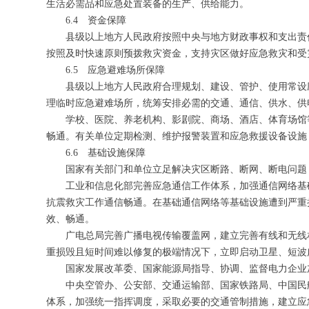
生活必需品和应急处置装备的生产、供给能力。
6.4 资金保障
县级以上地方人民政府按照中央与地方财政事权和支出责
按照及时快速原则预拨救灾资金，支持灾区做好应急救灾和受
6.5 应急避难场所保障
县级以上地方人民政府合理规划、建设、管护、使用常设
理临时应急避难场所，统筹安排必需的交通、通信、供水、供
学校、医院、养老机构、影剧院、商场、酒店、体育场馆
畅通。有关单位定期检测、维护报警装置和应急救援设备设施
6.6 基础设施保障
国家有关部门和单位立足解决灾区断路、断网、断电问题
工业和信息化部完善应急通信工作体系，加强通信网络基
抗震救灾工作通信畅通。在基础通信网络等基础设施遭到严重
效、畅通。
广电总局完善广播电视传输覆盖网，建立完善有线和无线
重损毁且短时间难以修复的极端情况下，立即启动卫星、短波
国家发展改革委、国家能源局指导、协调、监督电力企业
中央空管办、公安部、交通运输部、国家铁路局、中国民
体系，加强统一指挥调度，采取必要的交通管制措施，建立应急