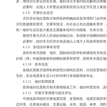
逻，增强灾区群众的安全感。做好涉灾矛盾纠纷化解和法律服
必要时，全国人大常委会或国务院依法决定灾区进入紧急
4.3.8 开展社会动员
灾区所在地抗震救灾指挥机构明确由应急管理部门会同有
灾区救援救助需求、交通等情况，向社会公布志愿服务需求，
统一做好社会应急力量及志愿服务组织行动报备、任务分派、
视情开展为灾区人民捐款捐物活动，加强救灾捐赠的组织
必要时，组织非灾区所在地县级以上地方人民政府按照有
4.3.9 加强涉外事务管理
及时向有关国家、地区、国际组织驻华机构通报有关情况
好国（境）外援助物资和捐赠的接受和管理，按照有关规定做
4.3.10 发布信息
各级抗震救灾指挥机构按照分级响应原则，分别负责相应
失的，应在地震发生后24小时内举行首场新闻发布会。
4.3.11 做好新闻报道
统筹做好抗震救灾相关新闻报道工作。做好科普宣传，及
4.3.12 开展灾害调查与损失评估
中国地震局组织开展地震烈度、发震构造、地震宏观异常
态环境、住房城乡建设、交通运输、水利、能源、林草、消防