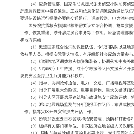
（4）应急管理部、国家消防救援局派出侦查小队前突侦
辟应急救援空中投送通道。工业和信息化部调派应急通信队伍
要通信设施运行提供必要的交通通行、运输投送、电力油料供
国务院抗震救灾指挥部根据需要设立综合协调、抢险救援
工作、恢复重建、涉外涉港澳台事务等工作组。应急管理部履
和地方实施：
（1）派遣国家综合性消防救援队伍、专职消防队以及地
救被困人员。根据实际受灾情况，有序组织社会应急力量参与
（2）组织跨地区调拨救灾物资和装备，协调落实中央补
（3）组织医疗卫生救援、红十字救援等队伍支援灾区开
恢复灾区医疗卫生服务能力和秩序。
（4）指导、协调抢修通信、电力、交通、广播电视等基
（5）指导开展重大危险源、重要目标物、重大关键基础
（6）指导灾区开展房屋建筑和市政设施安全应急评估，
（7）派出地震现场监测与分析预报工作队伍，布设或恢
工作。指导灾区开展灾害损失评估工作。
（8）协调加强重要目标警戒和治安管理，预防和打击各
（9）组织有关部门和单位、非灾区所在地省级人民政府
（10）限制前往或途经灾区的非必要出行，对灾区周边