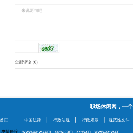
全部评论
(
0
)
职场休闲网，一个
首页
中国法律
行政法规
行政规章
规范性文件
友情链接：
www.xx-w.com
xx-w.com
xx-w.cn
www.xx-w.cn