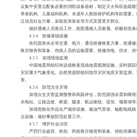
众集中安置点配备必要的消防设备器材，制定灭火和应急疏散
养老机构、儿童福利机构、未成年人救助保护机构等的需要。
泛动员社会力量，采取投亲靠友等方式安置受灾群众。
做好遇难人员善后工作，抚慰遇难人员家属。积极创造条
4.3.4 抢修基础设施
依托国资央企等交通、电力、通信抢修恢复力量，抢通修
救灾物资和装备、伤病人员的运输需要。抢修供电、供水、供
4.3.5 加强现场监测
中国地震局组织布设或恢复现场地震观测设施，实时跟踪
灾区重大气象变化。自然资源部组织指导灾区地质灾害监测。
害。
4.3.6 防范次生灾害
加强次生灾害监测预警和风险评估，防范因强余震和降雨
水电站、公路边坡、桥梁、隧道、航运枢纽、堤坝、堰塞湖等
加强危险化学品生产储存设施、输油气管道、输配电线路
点设施，做好事故防范处置工作。
4.3.7 维护社会治安
严厉打击盗窃、抢劫、哄抢救灾物资和装备、借机传播谣