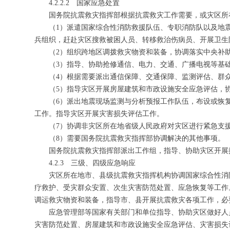
4.2.2.2 国家应急处置
国务院抗震救灾指挥部根据抗震救灾工作需要，或灾区所
（1）派遣国家综合性消防救援队伍、专职消防队以及地
兵组织，赶赴灾区搜救被困人员、转移救治伤病员、开展卫生
（2）组织跨地区调拨救灾物资和装备，协调落实中央补
（3）指导、协助抢修通信、电力、交通、广播电视等基
（4）根据需要派出通信保障、交通保障、监测评估、群
（5）指导灾区开展房屋建筑和市政设施安全应急评估，
（6）派出地震现场监测与分析预报工作队伍，布设或恢
工作。指导灾区开展灾害损失评估工作。
（7）协调非灾区所在地省级人民政府对灾区进行紧急支
（8）需要国务院抗震救灾指挥部协调解决的其他事项。
国务院抗震救灾指挥部派出工作组，指导、协助灾区开展
4.2.3 三级、四级应急响应
灾区所在地市、县级抗震救灾指挥机构协调国家综合性消
疗救护、受灾群众安置、次生灾害防范处置、应急恢复等工作
调运救灾物资和装备，指导市、县开展抗震救灾各项工作，必
应急管理部等国家有关部门和单位指导、协助灾区做好人
灾害防范处置、房屋建筑和市政设施安全应急评估、灾害损失