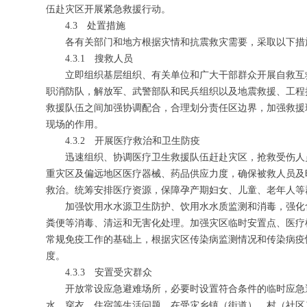
伍赴灾区开展紧急救援行动。
4.3 处置措施
各有关部门和地方根据灾情和抗震救灾需要，采取以下措
4.3.1 搜救人员
立即组织基层组织、有关单位和广大干部群众开展自救互
职消防队，解放军、武警部队和民兵组织以及地震救援、工程
救援队伍之间加强协调配合，合理划分责任区边界，加强救援
现场的作用。
4.3.2 开展医疗救治和卫生防疫
迅速组织、协调医疗卫生救援队伍赶赴灾区，抢救受伤人
重灾区及偏远地区医疗器械、药品供应力度，确保被救人员及
救治。统筹安排医疗资源，保障孕产期妇女、儿童、老年人等
加强饮用水水源卫生防护、饮用水水质监测和消毒，强化
粪便等消毒、清运和无害化处理。加强灾区临时安置点、医疗
常规免疫工作的基础上，根据灾区传染病监测情况和传染病疫情
度。
4.3.3 安置受灾群众
开放常设应急避难场所，必要时设置符合条件的临时应急
水、穿衣、住宿等生活问题。在受灾乡镇（街道）、村（社区