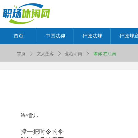
首页
中国法律
行政法规
行政规
首页
ꄲ
文人墨客
ꄲ
蓝心听雨
ꄲ
等你 在江南
​诗//雪儿
​撑一把时令的伞