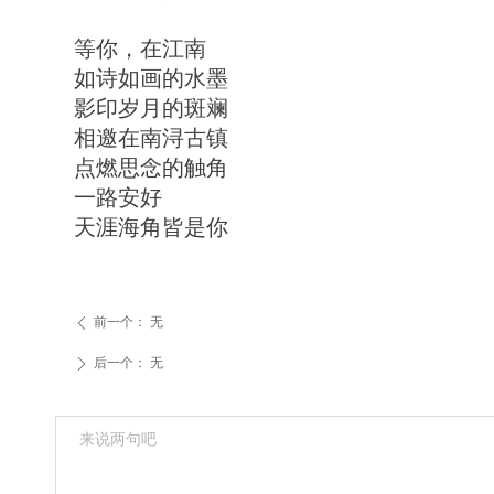
等你，在江南
如诗如画的水墨
影印岁月的斑斓
相邀在南浔古镇
点燃思念的触角
一路安好
天涯海角皆是你
前一个：
无
ꄴ
后一个：
无
ꄲ