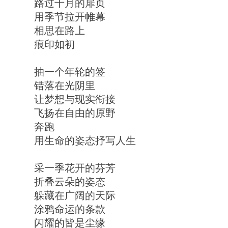
​路过十月的扉页
​用季节拉开帷幕
​相思在路上
痕印如初
抽一个年轮的签
错落在光阴里
让梦想与现实衔接
飞扬在自由的原野
奔跑
用生命的姿态抒写人生
采一季花开的芬芳
折叠云朵的姿态
躲藏在广阔的天际
涂鸦命运的条款
闪耀的皆是尘缘