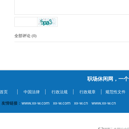
全部评论
(
0
)
职场休闲网，一个
首页
中国法律
行政法规
行政规章
规范性文件
友情链接：
www.xx-w.com
xx-w.com
xx-w.cn
www.xx-w.cn