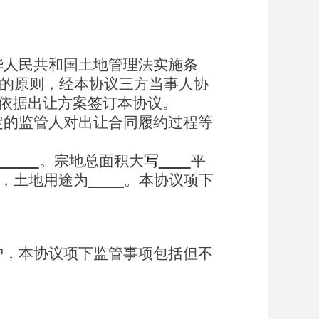
华人民共和国土地管理法实施条
的原则，
经
本
协议三方
当事人
协
依据
出让方案
签订
本
协议
。
定的监管人对出让合同履约过程
等
。宗地总面积大
写
平
，
土地用途为
。
本协议项下
护，本协议项下监管事项包括但不