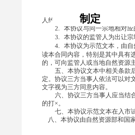
1.
《
集体经营性建设用地
使
制定
人约定同意后
，可根据实际情况
2.
本
协议与同一宗地相对应
3.
本
协议的监管人为出让宗
4.
本
协议为示范文本，由自
读本合同内容，特别是其中具有
的，可向监管人或当地自然资源
五
、本
协议
文本中相关条款
定
。
协议三
方当事人依法可以对
文字视为
三
方同意内容。
六
、
协议三
方当事人应当结
的
打
×
。
七、
本
协议示范文本在入市
八
、本
协议
由自然资源部
和
国