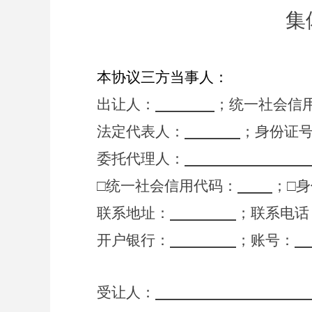
集
本协议
三
方当事人：
出让人：
；
统一社会信
法定代表人：
；
身份证
委托代理人：
□
统一社会信用代码：
；
□
身
联系
地址：
；
联系电话
开户银行：
；
账号
：
受让人：