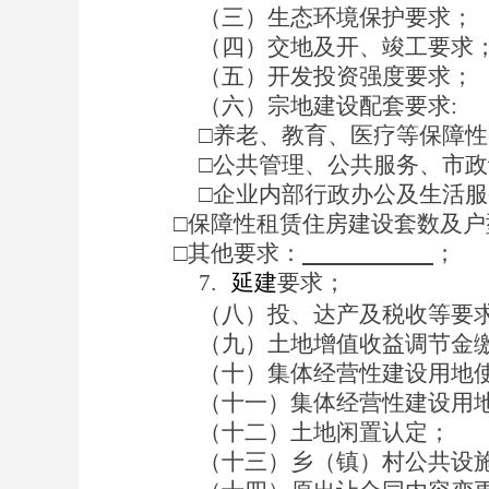
（三）生态环境保护要求；
（四）交地及开、竣工要求
（五）开发投资强度要求；
（六）宗地建设配套要
求
:
□
养老、教育、医疗等保障性
□
公共管理
、
公共服务、市政
□
企业内部行政办公及生活服
□
保障性租赁住房建设套数及户
□
其他要求：
；
7.
延建
要求；
（八）投、达产及税收等要
（九）土地增值收益调节金
（十）集体经营性建设用地
（十一）集体经营性建设用
（十二）土地闲置认定；
（十三）
乡（镇）村
公共设