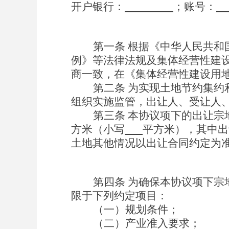
开户银行：
；
账号
：
第
一条
根据《中华人民共和
例》等法律法规及
集体经营性建
商一致，在《集体经营性建设用
第二条
为实现土地节约集约
组织实施监管，出让人、受让人
第
三
条
本协议项下的出让宗
方米（小写
平方米），其中出
土地
其他
情况以出让合同约定为
第四
条
为确保本协议项下宗
限于下列约定项目：
（一）规划条件；
（二）产业准入要求；