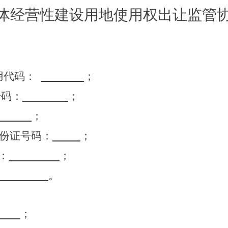
体经营性建设用地
使用权出让
监管
用代码：
；
号码：
；
；
份证号码：
；
：
；
。
；