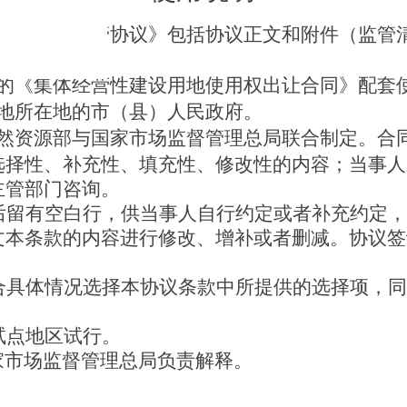
用权出让监管协议》包括
协议
正文
和
附件（
监管
新增
附件。
的《集体经营性建设用地使用权出让合同》配套
地所在地的
市（县）
人民政府。
然资源部与国家市场监督管理总局联合制定。合
选择性、补充性、填充性、修改性的内容；当事人
主管部门咨询。
后留有空白行，供
当事人
自行约定或者补充约定
，
文本条款的内容进行修改、增补或者删减。
协议
签
合具体情况选择本
协议
条款中所提供的选择项，同
试点地区试行。
家市场监督管理总局负责解释。