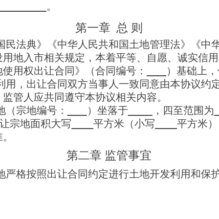
。
第一章
总
则
国民法典》《中华人民共和国土地管理法》《中
设用地
入市相关规定，本着平等、自愿、诚实信用
地使用权出让合同》
（合同编号：
）基础上，
利用，出让合同双方当事人一致同意由本协议约
、监管人应共同遵守本协议相关内容。
地
（
宗地
编号：
）
坐落于
，四至范围为
让宗地面积大写
平方米（小写
平方米）
准
。
第二
章
监管事宜
地严格按照出让合同约定进行土地开发利用和保