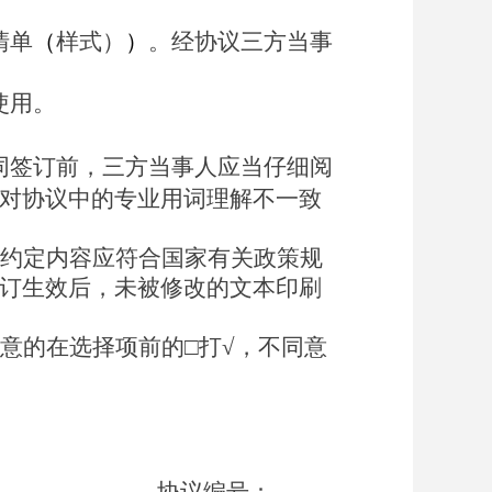
清单
（
样式）
）
。
经
协议三方当事
使用。
同签订前，三方当事人应当仔细阅
对协议中的专业用词理解不一致
约定内容应符合国家有关政策规
订生效后
，
未被修改的文本印刷
意的在选择项前
的
□
打
√
，不同意
协议
编号：