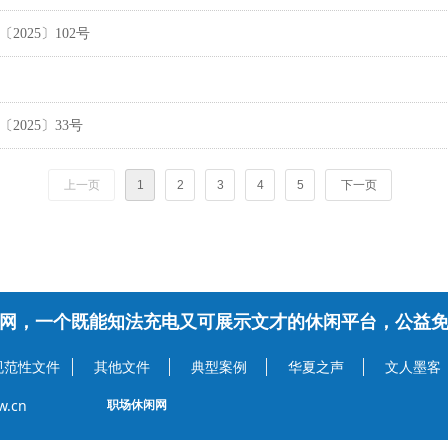
025〕102号
025〕33号
上一页
1
2
3
4
5
下一页
网，一个既能知法充电又可展示文才的休闲平台，公益
规范性文件
其他文件
典型案例
华夏之声
文人墨客
w.cn
职场休闲网