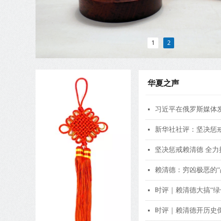
1
2
华夏之声
习近平在俄罗斯媒体
넷
新华社社评：坚决惩戒
넷
坚决惩戒赖清德 全力
넷
赖清德：穷凶极恶的“
넷
时评｜赖清德大搞“绿
넷
时评｜赖清德开历史
넷