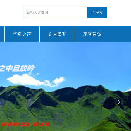
끠
搜索
华夏之声
文人墨客
来客建议
ꁹ