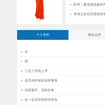
时评｜赖清德是破坏
넷
李强主持召开国务院
넷
个人专栏
瞎娃点评
念
넷
惑
넷
三生三世枕上书
넷
花开的时候你就来看我
넷
花若盛开，清风自来
넷
在一朵花开的时间等你
넷