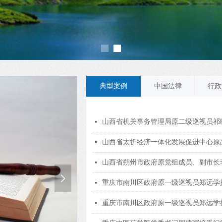
典型案例
中国法律
行政
山西省机关事务管理局原二级巡视员祁
넷
山西省太忻经济一体化发展促进中心原
넷
山西省朔州市政府原党组成员、副市长
넷
넲
重庆市南川区政府原一级巡视员郑远学
넷
重庆市南川区政府原一级巡视员郑远学
넷